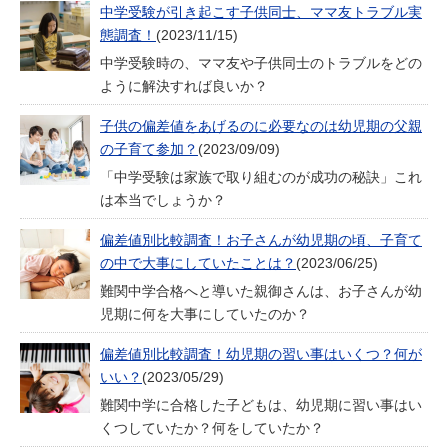
中学受験が引き起こす子供同士、ママ友トラブル実
態調査！
(2023/11/15)
中学受験時の、ママ友や子供同士のトラブルをどの
ように解決すれば良いか？
子供の偏差値をあげるのに必要なのは幼児期の父親
の子育て参加？
(2023/09/09)
「中学受験は家族で取り組むのが成功の秘訣」これ
は本当でしょうか？
偏差値別比較調査！お子さんが幼児期の頃、子育て
の中で大事にしていたことは？
(2023/06/25)
難関中学合格へと導いた親御さんは、お子さんが幼
児期に何を大事にしていたのか？
偏差値別比較調査！幼児期の習い事はいくつ？何が
いい？
(2023/05/29)
難関中学に合格した子どもは、幼児期に習い事はい
くつしていたか？何をしていたか？