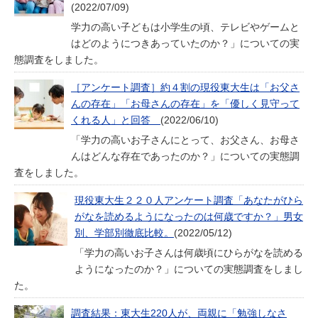
(2022/07/09)
学力の高い子どもは小学生の頃、テレビやゲームと
はどのようにつきあっていたのか？」についての実
態調査をしました。
［アンケート調査］約４割の現役東大生は「お父さ
んの存在」「お母さんの存在」を「優しく見守って
くれる人」と回答
(2022/06/10)
「学力の高いお子さんにとって、お父さん、お母さ
んはどんな存在であったのか？」についての実態調
査をしました。
現役東大生２２０人アンケート調査「あなたがひら
がなを読めるようになったのは何歳ですか？」男女
別、学部別徹底比較。
(2022/05/12)
「学力の高いお子さんは何歳頃にひらがなを読める
ようになったのか？」についての実態調査をしまし
た。
調査結果：東大生220人が、両親に「勉強しなさ