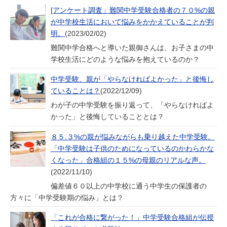
[アンケート調査」難関中学受験合格者の７０%の親
が中学校生活において悩みをかかえていることが判
明。
(2023/02/02)
難関中学合格へと導いた親御さんは、お子さまの中
学校生活にどのような悩みを抱えているのか？
中学受験、親が「やらなければよかった」と後悔し
ていることは？
(2022/12/09)
わが子の中学受験を振り返って、「やらなければよ
かった」と後悔していることとは？
８５.３%の親が悩みながらも乗り越えた中学受験。
「中学受験は子供のためになっているのかわらかな
くなった」合格組の１５%の母親のリアルな声。
(2022/11/10)
偏差値６０以上の中学校に通う中学生の保護者の
方々に「中学受験期の悩み」とは？
「これが合格に繋がった！」中学受験合格組が伝授