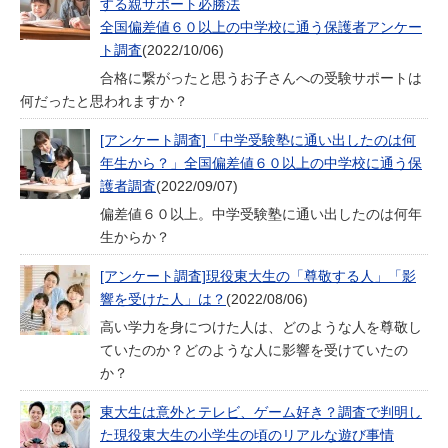
する親サポート必勝法
全国偏差値６０以上の中学校に通う保護者アンケー
ト調査
(2022/10/06)
合格に繋がったと思うお子さんへの受験サポートは
何だったと思われますか？
[アンケート調査]「中学受験塾に通い出したのは何
年生から？」全国偏差値６０以上の中学校に通う保
護者調査
(2022/09/07)
偏差値６０以上。中学受験塾に通い出したのは何年
生からか？
[アンケート調査]現役東大生の「尊敬する人」「影
響を受けた人」は？
(2022/08/06)
高い学力を身につけた人は、どのような人を尊敬し
ていたのか？どのような人に影響を受けていたの
か？
東大生は意外とテレビ、ゲーム好き？調査で判明し
た現役東大生の小学生の頃のリアルな遊び事情