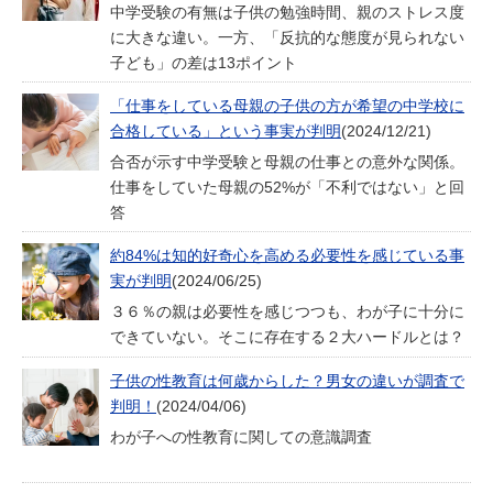
中学受験の有無は子供の勉強時間、親のストレス度
に大きな違い。一方、「反抗的な態度が見られない
子ども」の差は13ポイント
「仕事をしている母親の子供の方が希望の中学校に
合格している」という事実が判明
(2024/12/21)
合否が示す中学受験と母親の仕事との意外な関係。
仕事をしていた母親の52%が「不利ではない」と回
答
約84%は知的好奇心を高める必要性を感じている事
実が判明
(2024/06/25)
３６％の親は必要性を感じつつも、わが子に十分に
できていない。そこに存在する２大ハードルとは？
子供の性教育は何歳からした？男女の違いが調査で
判明！
(2024/04/06)
わが子への性教育に関しての意識調査