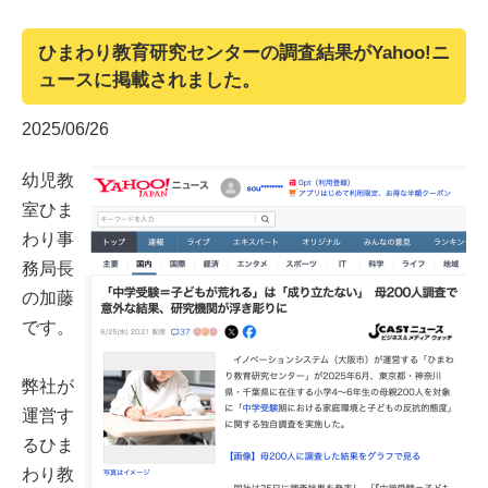
ひまわり教育研究センターの調査結果がYahoo!ニ
ュースに掲載されました。
2025/06/26
幼児教
室ひま
わり事
務局長
の加藤
です。
弊社が
運営す
るひま
わり教