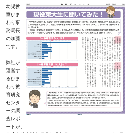
幼児教
室ひま
わり事
務局長
の加藤
です。
弊社が
運営す
るひま
わり教
育研究
センタ
ーの調
査レポ
ートが、