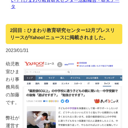
い？ | ひまわり教育研究センター活動報告・研究デー
タ
2回目：ひまわり教育研究センター12月プレスリ
リースがYahoo!ニュースに掲載されました。
2023/01/31
幼児教
室ひま
わり事
務局長
の加藤
です。
弊社が
運営す