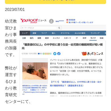
2023/07/01
幼児教
室ひま
わり事
務局長
の加藤
です。
弊社が
運営す
るひま
わり教
育研究
センターにて、