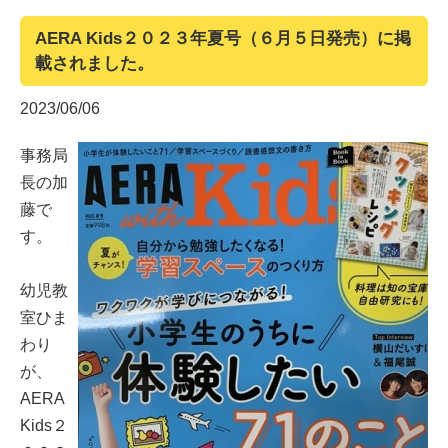
AERA Kids２０２３年夏号（６月５日発売）に掲
載されました。
2023/06/06
事務局
長の加
藤で
す。
幼児教
室ひま
わり
が、
AERA
Kids２